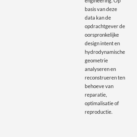
engineering. Op
basis van deze
data kan de
opdrachtgever de
oorspronkelijke
design intent en
hydrodynamische
geometrie
analyseren en
reconstrueren ten
behoeve van
reparatie,
optimalisatie of
reproductie.