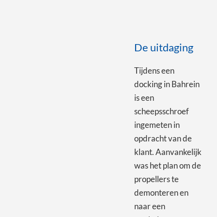
De uitdaging
Tijdens een
docking in Bahrein
is een
scheepsschroef
ingemeten in
opdracht van de
klant. Aanvankelijk
was het plan om de
propellers te
demonteren en
naar een