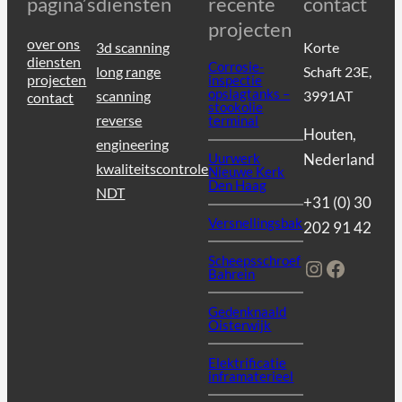
pagina’s
diensten
recente
contact
projecten
over ons
3d scanning
Korte
diensten
Corrosie-
long range
Schaft 23E,
projecten
inspectie
opslagtanks –
scanning
3991AT
contact
stookolie
reverse
terminal
Houten,
engineering
Uurwerk
Nederland
kwaliteitscontrole
Nieuwe Kerk
Den Haag
NDT
+31 (0) 30
Versnellingsbak
202 91 42
Scheepsschroef
Instagram
Facebo
Bahrein
Gedenknaald
Oisterwijk
Elektrificatie
inframaterieel