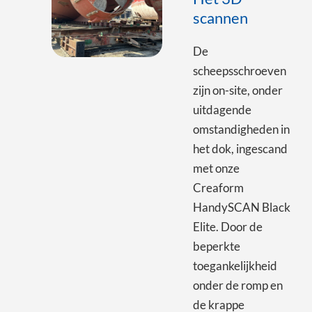
scannen
De
scheepsschroeven
zijn on-site, onder
uitdagende
omstandigheden in
het dok, ingescand
met onze
Creaform
HandySCAN Black
Elite. Door de
beperkte
toegankelijkheid
onder de romp en
de krappe