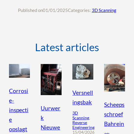
Published on
01/01/2025
Categories:
3D Scanning
Latest articles
Corrosi
Versnell
e-
ingsbak
Scheeps
Uurwer
inspecti
3D
schroef
k
Scanning
, 
e
Reverse
Bahrein
Nieuwe
Engineering
opslagt
15/04/2026